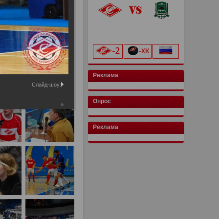
«Лукойл Арена»
начало матча в 20:00
Реклама
Слайд-шоу:
Опрос
Реклама