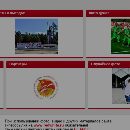
еты о выездах
Фото дубля
Партнеры
Случайное фото
При использовании фото, видео и других материалов сайта
гиперссылка на
www.redwhite.ru
обязательна!
технический партнер сайта - компания
FILANCO