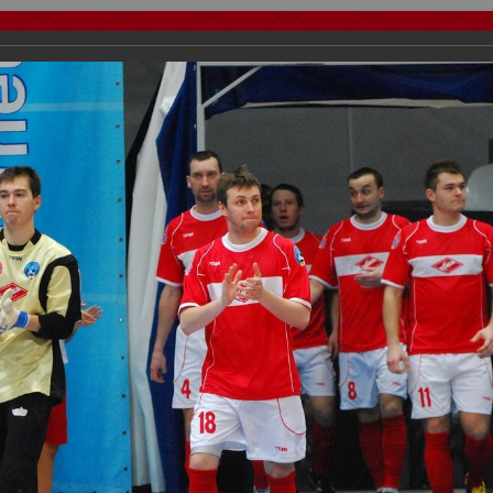
тчеты
Видео
Фанату
Стадионы
О футболе
КБ Форум
у
осиии
>
Награждения
>
Сезон 2012
>
Спартак победитель межконтин