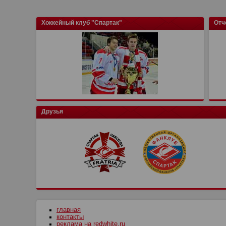
Хоккейный клуб "Спартак"
Отч
Друзья
главная
контакты
реклама на redwhite.ru