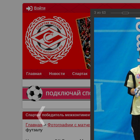
Войти
3
из
63
Главная
Новости
Спартак
Турниры
Фотки
О
Спартак победитель межконтинентального кубка по футзал
Главная
>
Фотографии с матчей Спартака, Сборной Р
футзалу