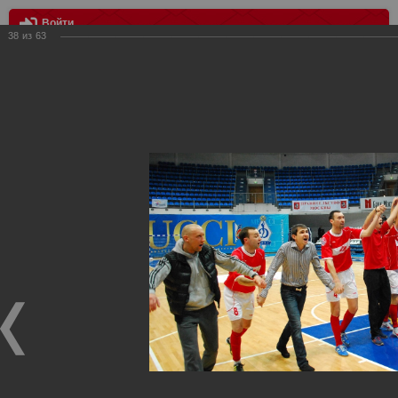
Войти
38
из
63
МЕНЮ
Спартак победитель межконтинентального кубка по футзалу
Главная
>
Фотографии с матчей Спартака, Сборной
Росиии
>
Награждения
>
Сезон 2012
>
Спартак победитель
межконтинентального кубка по футзалу
Награждения ФК Спартак Москва
Спартак победитель межконтинентального кубка по
футзалу
05.04.2012