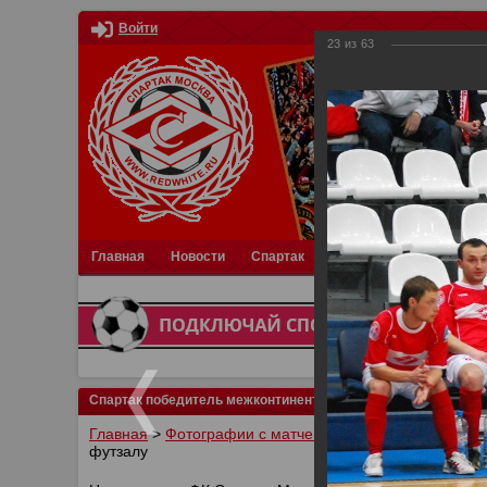
Войти
23
из
63
Главная
Новости
Спартак
Турниры
Фотки
О
Спартак победитель межконтинентального кубка по футзал
Главная
>
Фотографии с матчей Спартака, Сборной Р
футзалу