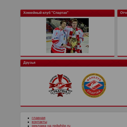
Хоккейный клуб "Спартак"
Отч
Друзья
главная
контакты
реклама на redwhite.ru