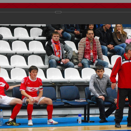
тчеты
Видео
Фанату
Стадионы
О футболе
КБ Форум
у
осиии
>
Награждения
>
Сезон 2012
>
Спартак победитель межконтин