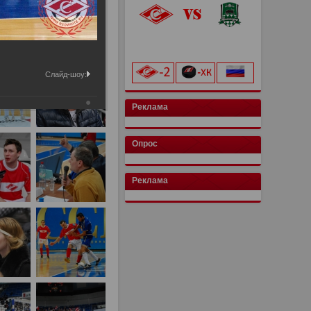
«Лукойл Арена»
начало матча в 20:00
Слайд-шоу:
Реклама
Опрос
Реклама