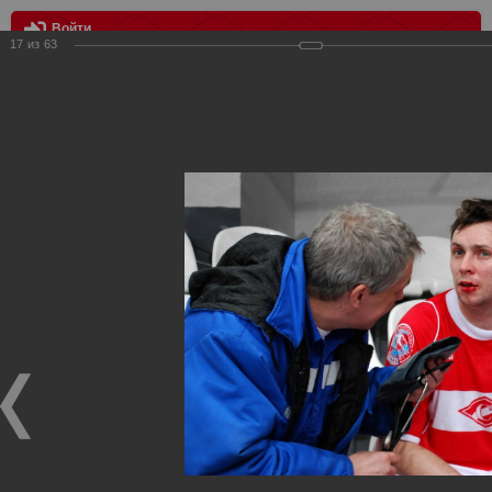
Войти
17
из
63
МЕНЮ
Спартак победитель межконтинентального кубка по футзалу
Главная
>
Фотографии с матчей Спартака, Сборной
Росиии
>
Награждения
>
Сезон 2012
>
Спартак победитель
межконтинентального кубка по футзалу
Награждения ФК Спартак Москва
Спартак победитель межконтинентального кубка по
футзалу
05.04.2012