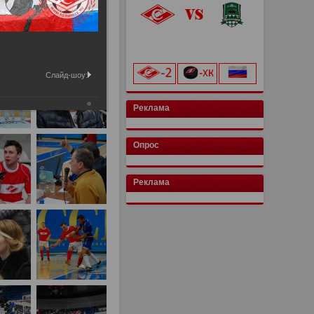
«Лукойл Арена»
начало матча в 20:00
Слайд-шоу:
Реклама
Опрос
Реклама