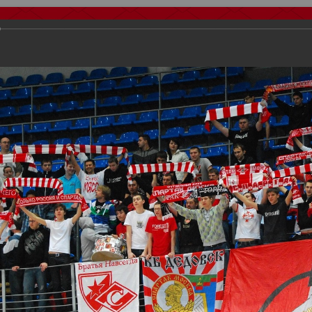
тчеты
Видео
Фанату
Стадионы
О футболе
КБ Форум
у
осиии
>
Награждения
>
Сезон 2012
>
Спартак победитель межконтин