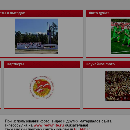
еты о выездах
Фото дубля
Партнеры
Случайное фото
При использовании фото, видео и других материалов сайта
гиперссылка на
www.redwhite.ru
обязательна!
технический партнер сайта - компания
FILANCO