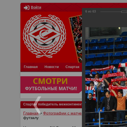
Войти
6
из
63
Главная
Новости
Спартак
Турниры
Фотки
О
Спартак победитель межконтинентального кубка по футзал
Главная
>
Фотографии с матчей Спартака, Сборной Р
футзалу