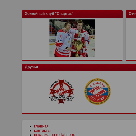
Хоккейный клуб "Спартак"
Отч
Друзья
главная
контакты
реклама на redwhite.ru