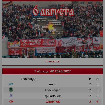
6 августа
Таблица ЧР 2026/2027
команда
и
о
зенит
2
6
Краснодар
2
6
Динамо Мх
2
6
СПАРТАК
2
6