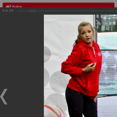
Войти
8
из
114
МЕНЮ
Спартак - Томь 2:1
Главная
>
Фотографии с матчей Спартака, Сборной
Росиии
>
ФК Спартак
>
Сезон 2013/2014
>
Спартак - Томь 2:1
Уважаемые посетители нашего сайта!
Если у Вас есть фото с матчей
Спартака
, высылайте нам
на
почту
мы обязательно разместим их в этом разделе.
Спартак - Томь 2:1
01.09.2013