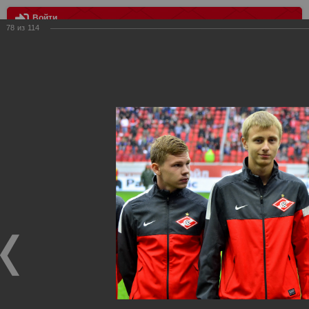
Войти
78
из
114
МЕНЮ
Спартак - Томь 2:1
Главная
>
Фотографии с матчей Спартака, Сборной
Росиии
>
ФК Спартак
>
Сезон 2013/2014
>
Спартак - Томь 2:1
Уважаемые посетители нашего сайта!
Если у Вас есть фото с матчей
Спартака
, высылайте нам
на
почту
мы обязательно разместим их в этом разделе.
Спартак - Томь 2:1
01.09.2013