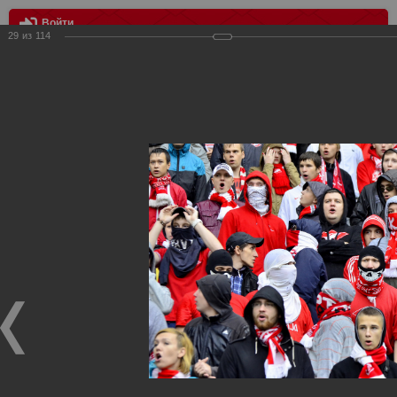
Войти
29
из
114
МЕНЮ
Спартак - Томь 2:1
Главная
>
Фотографии с матчей Спартака, Сборной
Росиии
>
ФК Спартак
>
Сезон 2013/2014
>
Спартак - Томь 2:1
Уважаемые посетители нашего сайта!
Если у Вас есть фото с матчей
Спартака
, высылайте нам
на
почту
мы обязательно разместим их в этом разделе.
Спартак - Томь 2:1
01.09.2013