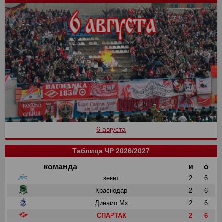
6 августа
Таблица ЧР 2026/2027
команда
и
о
зенит
2
6
Краснодар
2
6
Динамо Мх
2
6
СПАРТАК
2
6