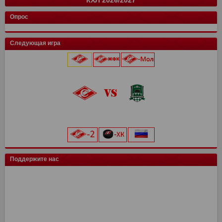
СПАРТАК
Краснодар
Балтика
Факел
Рубин
Акрон
Сочи
14
17
16
1
1
1
1
31
40
40
0
0
0
0
команда
Луки-Энергия
и
14
о
32
Кировец-Восхождение
Н. Новгород
Локомотив
цкг
13
4
17
16
12
24
38
33
Конференция "Запад"
Конференция "Восток"
Чертаново
14
и
и
28
о
о
Опрос
Крылья Советов
СШОР Зенит
Зенит
Уфа
Авангард
Спартак
14
4
17
16
0
0
24
36
8
31
0
0
Муром
13
25
СШ Ленинградец
Спартак Кс
Локомотив
Автомобилист
Динамо Мн
Рубин
14
4
17
16
0
0
18
35
8
29
0
0
Балтика-2
14
25
Следующая игра
Урал
4
7
Чертаново
Родина
Балтика
Адмирал
Драконы
14
17
16
0
0
17
33
28
0
0
Торпедо-Владимир
14
21
Торпедо М
4
7
Ак. им. Коноплева
Мастер-Сатурн
Динамо
Ак Барс
Лада
13
17
16
0
0
16
26
26
0
0
Череповец
14
19
Локомотив
0
0
Енисей
4
7
Звезда-2005
СПАРТАК
Витязь
Амур
14
17
16
0
15
24
26
0
Динамо-Вологда
14
18
9 августа 2026 г.
ска
0
0
Велес
3
6
Крылья Советов
Краснодар
Динамо
Барыс
14
17
15
0
11
23
25
0
Звезда
14
16
Северсталь
0
0
Нефтехимик
4
6
Алмаз-Антей
Металлург Мг
Ростов
Шинник
14
17
16
0
22
8
22
0
Тверь
15
16
«Лукойл Арена»
Динамо Мск
0
0
Ротор
3
6
Рязань-ВДВ
Нефтехимик
Ростов
МФА
14
17
16
0
21
8
21
0
Космос
14
16
начало матча в 20:00
Торпедо
0
0
Челябинск
Урал
4
17
21
6
Черноморец
Енисей
14
16
3
19
Салават Юлаев
СПАРТАК-2
15
0
14
0
ХК Сочи
0
0
Арсенал
4
6
Чертаново
Арсенал
16
16
16
19
Сибирь
Иркутск
13
0
11
0
цкг
0
0
Шинник
4
5
Рубин
Ахмат
17
16
12
17
Трактор
0
0
Искра
14
10
Поддержите нас
Ленинградец
4
4
СШ им. Г.А. Ярцева
Н.Новгород
17
16
12
15
Енисей-2
14
10
Сочи
4
4
СКА-Хабаровск
Динамо Мх
16
16
11
12
Волга
4
3
Оренбург
Факел
17
16
10
13
Текстильщик
4
2
Ротор
16
7
КАМАЗ
4
1