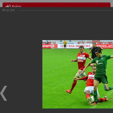
Войти
93
из
114
МЕНЮ
Спартак - Томь 2:1
Главная
>
Фотографии с матчей Спартака, Сборной
Росиии
>
ФК Спартак
>
Сезон 2013/2014
>
Спартак - Томь 2:1
Уважаемые посетители нашего сайта!
Если у Вас есть фото с матчей
Спартака
, высылайте нам
на
почту
мы обязательно разместим их в этом разделе.
Спартак - Томь 2:1
01.09.2013