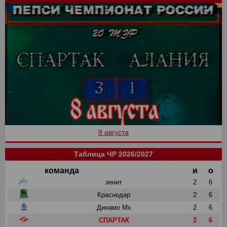
8 августа
Таблица ЧР 2026/2027
команда
и
о
зенит
2
6
Краснодар
2
6
Динамо Мх
2
6
СПАРТАК
2
6