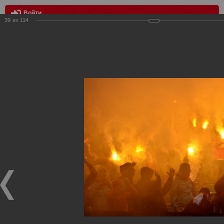
Войти
39
из
114
МЕНЮ
Спартак - Томь 2:1
Главная
>
Фотографии с матчей Спартака, Сборной
Росиии
>
ФК Спартак
>
Сезон 2013/2014
>
Спартак - Томь 2:1
Уважаемые посетители нашего сайта!
Если у Вас есть фото с матчей
Спартака
, высылайте нам
на
почту
мы обязательно разместим их в этом разделе.
Спартак - Томь 2:1
01.09.2013