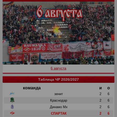
6 августа
Таблица ЧР 2026/2027
команда
и
о
зенит
2
6
Краснодар
2
6
Динамо Мх
2
6
СПАРТАК
2
6