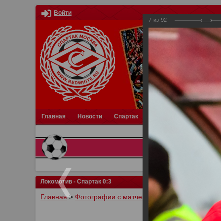
Войти
7
из
92
Главная
Новости
Спартак
Турниры
Фотки
О
Локомотив - Спартак 0:3
Главная
>
Фотографии с матчей Спартака, Сборной Р
У