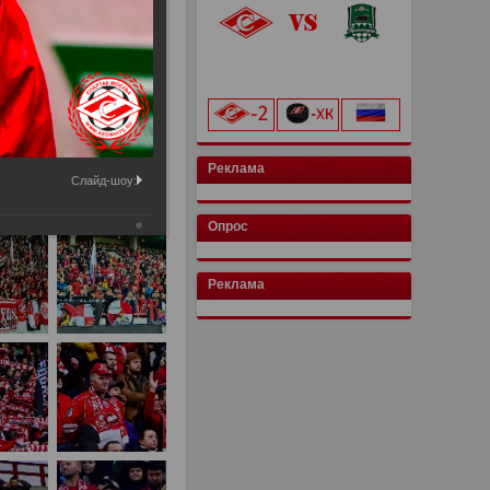
«Лукойл Арена»
начало матча в 20:00
Реклама
Слайд-шоу:
Опрос
Реклама