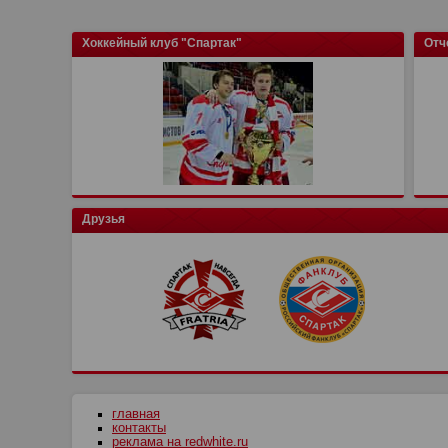
Хоккейный клуб "Спартак"
Отч
Друзья
главная
контакты
реклама на redwhite.ru