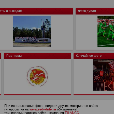
еты о выездах
Фото дубля
Партнеры
Случайное фото
При использовании фото, видео и других материалов сайта
гиперссылка на
www.redwhite.ru
обязательна!
технический партнер сайта - компания
FILANCO