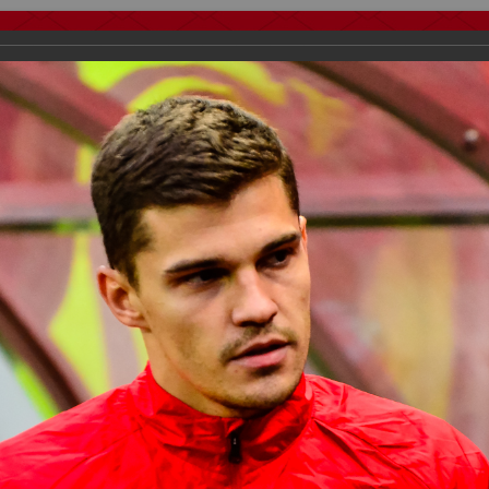
тчеты
Видео
Фанату
Стадионы
О футболе
КБ Форум
осиии
>
ФК Спартак
>
Сезон 2019/2020
>
Локомотив - Спартак 0:3
важаемые посетители нашего сайта!