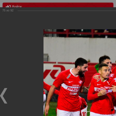
Войти
75
из
92
МЕНЮ
Локомотив - Спартак 0:3
Главная
>
Фотографии с матчей Спартака, Сборной
Росиии
>
ФК Спартак
>
Сезон 2019/2020
>
Локомотив -
Спартак 0:3
Уважаемые посетители нашего сайта!
Если у Вас есть фото с матчей
Спартака
, высылайте нам
на
почту
мы обязательно разместим их в этом разделе.
Локомотив - Спартак 0:3
27.10.2019