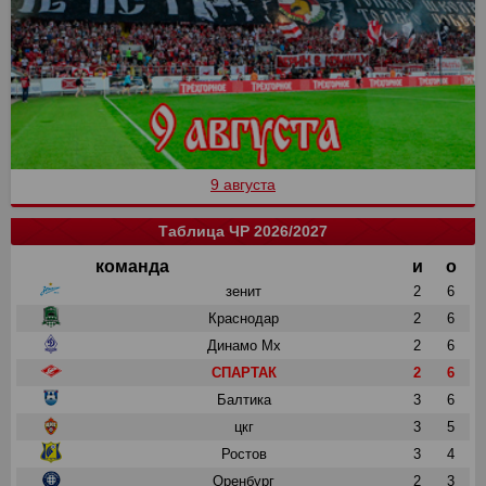
9 августа
Таблица ЧР 2026/2027
команда
и
о
зенит
2
6
Краснодар
2
6
Динамо Мх
2
6
СПАРТАК
2
6
Балтика
3
6
цкг
3
5
Ростов
3
4
Оренбург
2
3