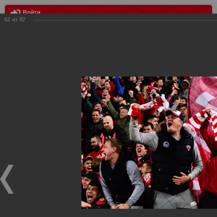
Войти
62
из
92
МЕНЮ
Локомотив - Спартак 0:3
Главная
>
Фотографии с матчей Спартака, Сборной
Росиии
>
ФК Спартак
>
Сезон 2019/2020
>
Локомотив -
Спартак 0:3
Уважаемые посетители нашего сайта!
Если у Вас есть фото с матчей
Спартака
, высылайте нам
на
почту
мы обязательно разместим их в этом разделе.
Локомотив - Спартак 0:3
27.10.2019