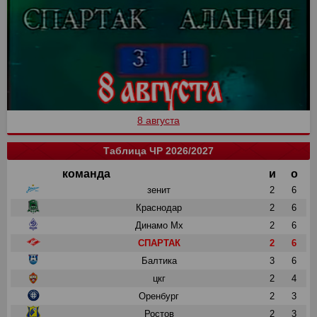
8 августа
Таблица ЧР 2026/2027
команда
и
о
зенит
2
6
Краснодар
2
6
Динамо Мх
2
6
СПАРТАК
2
6
Балтика
3
6
цкг
2
4
Оренбург
2
3
Ростов
2
3