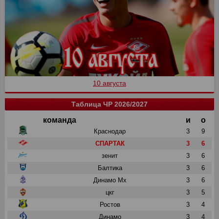
10 августа
Таблица ЧР 2026/2027
команда
и
о
Краснодар
3
9
СПАРТАК
3
6
зенит
3
6
Балтика
3
6
Динамо Мх
3
6
цкг
3
5
Ростов
3
4
Динамо
3
4