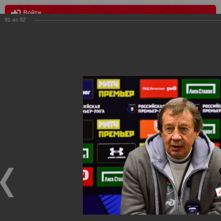
Войти
91
из
92
МЕНЮ
Локомотив - Спартак 0:3
Главная
>
Фотографии с матчей Спартака, Сборной
Росиии
>
ФК Спартак
>
Сезон 2019/2020
>
Локомотив -
Спартак 0:3
Уважаемые посетители нашего сайта!
Если у Вас есть фото с матчей
Спартака
, высылайте нам
на
почту
мы обязательно разместим их в этом разделе.
Локомотив - Спартак 0:3
27.10.2019