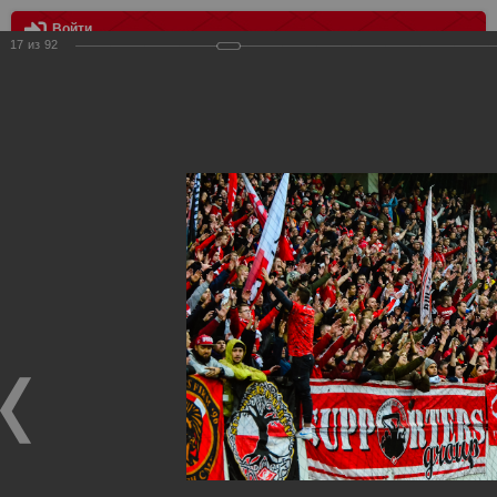
Войти
17
из
92
МЕНЮ
Локомотив - Спартак 0:3
Главная
>
Фотографии с матчей Спартака, Сборной
Росиии
>
ФК Спартак
>
Сезон 2019/2020
>
Локомотив -
Спартак 0:3
Уважаемые посетители нашего сайта!
Если у Вас есть фото с матчей
Спартака
, высылайте нам
на
почту
мы обязательно разместим их в этом разделе.
Локомотив - Спартак 0:3
27.10.2019