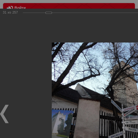
Войти
31
из
257
МЕНЮ
Выезд в Попрад, КХЛ Лев - Спартак 2:3
Главная
>
Фотографии с матчей Спартака, Сборной
Росиии
>
Фотографии с выездных игр Спартака
>
Сезон
2011
>
Выезд в Попрад, КХЛ Лев - Спартак 2:3
Уважаемые посетители нашего сайта!
Если у Вас есть фото с выездных игр Спартака,
высылайте нам на почту, мы обязательно разместим их
в этом разделе.
Выезд в Попрад, КХЛ Лев - Спартак 2:3
10.11.2011