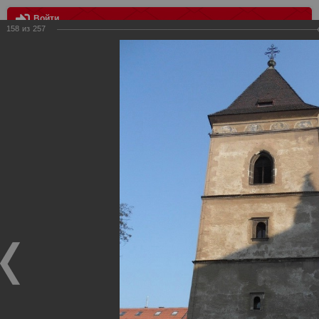
Войти
158
из
257
МЕНЮ
Выезд в Попрад, КХЛ Лев - Спартак 2:3
Главная
>
Фотографии с матчей Спартака, Сборной
Росиии
>
Фотографии с выездных игр Спартака
>
Сезон
2011
>
Выезд в Попрад, КХЛ Лев - Спартак 2:3
Уважаемые посетители нашего сайта!
Если у Вас есть фото с выездных игр Спартака,
высылайте нам на почту, мы обязательно разместим их
в этом разделе.
Выезд в Попрад, КХЛ Лев - Спартак 2:3
10.11.2011