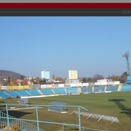
тчеты
Видео
Фанату
Стадионы
О футболе
КБ Форум
осиии
>
Фотографии с выездных игр Спартака
>
Сезон 2011
>
Выезд