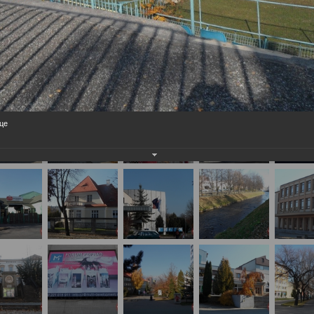
важаемые посетители нашего сайта!
айте нам на почту, мы обязательно разместим их в этом разделе.
и г. Кошице (Словакия)
це