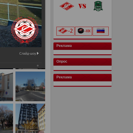
«Лукойл Арена»
начало матча в 20:00
Реклама
Слайд-шоу:
Опрос
Реклама