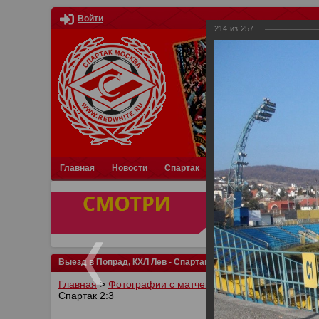
Войти
214
из
257
Главная
Новости
Спартак
Турниры
Фотки
О
Выезд в Попрад, КХЛ Лев - Спартак 2:3
Главная
>
Фотографии с матчей Спартака, Сборной Р
Спартак 2:3