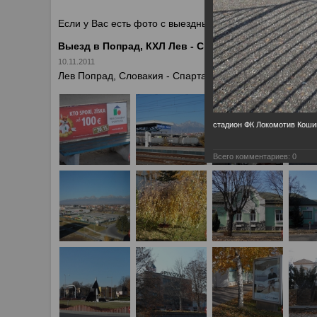
У
Если у Вас есть фото с выездных игр Спартака, высыл
Выезд в Попрад, КХЛ Лев - Спартак 2:3
10.11.2011
Лев Попрад, Словакия - Спартак Москва 2:3 г. Попрад, 
стадион ФК Локомотив Коши
Всего комментариев:
0