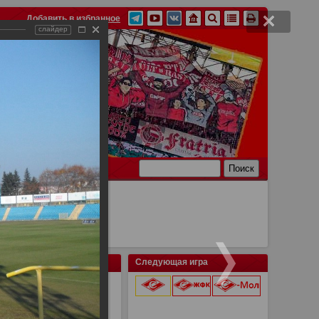
Добавить в избранное
слайдер
Ссылки
Связь
Следующая игра
 в Попрад, КХЛ Лев -
9 августа 2026 г.