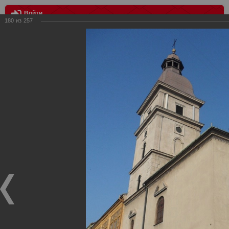
Войти
180
из
257
МЕНЮ
Выезд в Попрад, КХЛ Лев - Спартак 2:3
Главная
>
Фотографии с матчей Спартака, Сборной
Росиии
>
Фотографии с выездных игр Спартака
>
Сезон
2011
>
Выезд в Попрад, КХЛ Лев - Спартак 2:3
Уважаемые посетители нашего сайта!
Если у Вас есть фото с выездных игр Спартака,
высылайте нам на почту, мы обязательно разместим их
в этом разделе.
Выезд в Попрад, КХЛ Лев - Спартак 2:3
10.11.2011