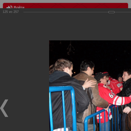
Войти
125
из
257
МЕНЮ
Выезд в Попрад, КХЛ Лев - Спартак 2:3
Главная
>
Фотографии с матчей Спартака, Сборной
Росиии
>
Фотографии с выездных игр Спартака
>
Сезон
2011
>
Выезд в Попрад, КХЛ Лев - Спартак 2:3
Уважаемые посетители нашего сайта!
Если у Вас есть фото с выездных игр Спартака,
высылайте нам на почту, мы обязательно разместим их
в этом разделе.
Выезд в Попрад, КХЛ Лев - Спартак 2:3
10.11.2011