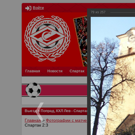
Войти
79
из
257
Главная
Новости
Спартак
Турниры
Фотки
О
Выезд в Попрад, КХЛ Лев - Спартак 2:3
Главная
>
Фотографии с матчей Спартака, Сборной Р
Спартак 2:3