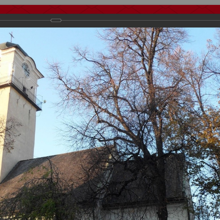
тчеты
Видео
Фанату
Стадионы
О футболе
КБ Форум
осиии
>
Фотографии с выездных игр Спартака
>
Сезон 2011
>
Выезд