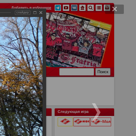
Добавить в избранное
слайдер
Ссылки
Связь
Следующая игра
 в Попрад, КХЛ Лев -
9 августа 2026 г.