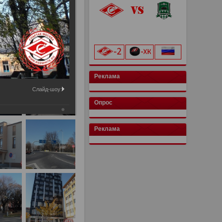
«Лукойл Арена»
начало матча в 20:00
Реклама
Слайд-шоу:
Опрос
Реклама