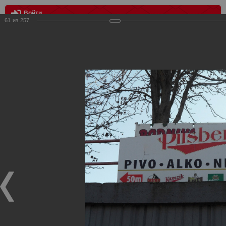
Войти
61
из
257
МЕНЮ
Выезд в Попрад, КХЛ Лев - Спартак 2:3
Главная
>
Фотографии с матчей Спартака, Сборной
Росиии
>
Фотографии с выездных игр Спартака
>
Сезон
2011
>
Выезд в Попрад, КХЛ Лев - Спартак 2:3
Уважаемые посетители нашего сайта!
Если у Вас есть фото с выездных игр Спартака,
высылайте нам на почту, мы обязательно разместим их
в этом разделе.
Выезд в Попрад, КХЛ Лев - Спартак 2:3
10.11.2011