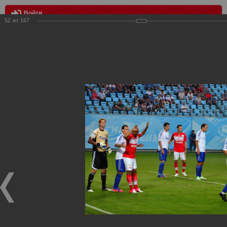
Войти
52
из
167
МЕНЮ
Динамо vs Спартак
Главная
>
Фотографии с матчей Спартака, Сборной
Росиии
>
Фотографии с выездных игр Спартака
>
Сезон
2012
>
Динамо vs Спартак
Уважаемые посетители нашего сайта!
Если у Вас есть фото с выездных игр Спартака,
высылайте нам на почту, мы обязательно разместим их
в этом разделе.
Динамо vs Спартак
06.08.2012