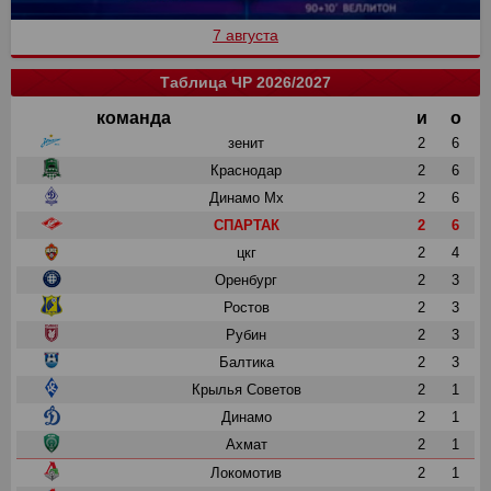
7 августа
Таблица ЧР 2026/2027
команда
и
о
зенит
2
6
Краснодар
2
6
Динамо Мх
2
6
СПАРТАК
2
6
цкг
2
4
Оренбург
2
3
Ростов
2
3
Рубин
2
3
Балтика
2
3
Крылья Советов
2
1
Динамо
2
1
Ахмат
2
1
Локомотив
2
1