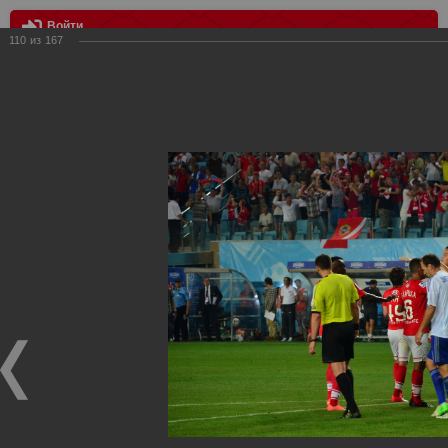
Войти
110
из
167
МЕНЮ
Динамо vs Спартак
Главная
>
Фотографии с матчей Спартака, Сборной
Росиии
>
Фотографии с выездных игр Спартака
>
Сезон
2012
>
Динамо vs Спартак
Уважаемые посетители нашего сайта!
Если у Вас есть фото с выездных игр Спартака,
высылайте нам на почту, мы обязательно разместим их
в этом разделе.
Динамо vs Спартак
06.08.2012