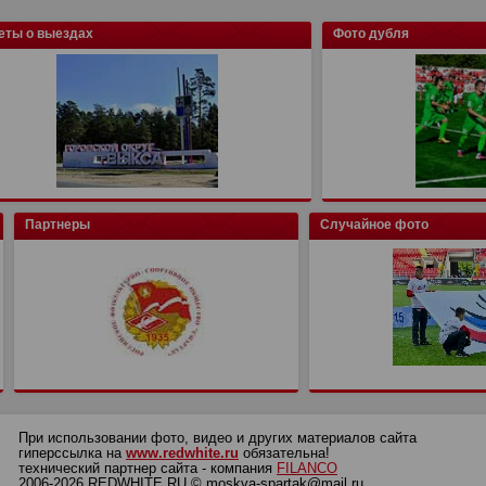
еты о выездах
Фото дубля
Партнеры
Случайное фото
При использовании фото, видео и других материалов сайта
гиперссылка на
www.redwhite.ru
обязательна!
технический партнер сайта - компания
FILANCO
2006-2026 REDWHITE.RU © moskva-spartak@mail.ru