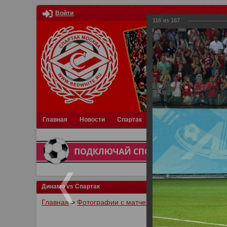
Войти
116
из
167
Главная
Новости
Спартак
Турниры
Фотки
О
Динамо vs Спартак
Главная
>
Фотографии с матчей Спартака, Сборной Р
У