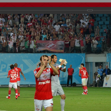
тчеты
Видео
Фанату
Стадионы
О футболе
КБ Форум
осиии
>
Фотографии с выездных игр Спартака
>
Сезон 2012
>
Динам
важаемые посетители нашего сайта!