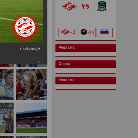
«Лукойл Арена»
начало матча в 20:00
Реклама
Слайд-шоу:
Опрос
Реклама