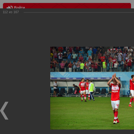
Войти
112
из
167
МЕНЮ
Динамо vs Спартак
Главная
>
Фотографии с матчей Спартака, Сборной
Росиии
>
Фотографии с выездных игр Спартака
>
Сезон
2012
>
Динамо vs Спартак
Уважаемые посетители нашего сайта!
Если у Вас есть фото с выездных игр Спартака,
высылайте нам на почту, мы обязательно разместим их
в этом разделе.
Динамо vs Спартак
06.08.2012