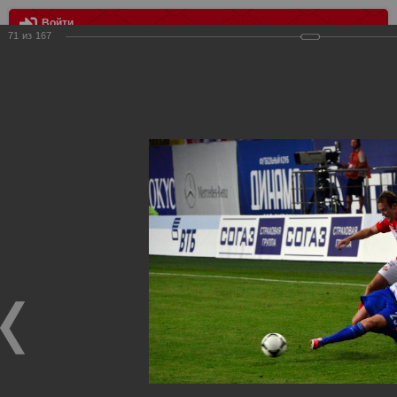
Войти
71
из
167
МЕНЮ
Динамо vs Спартак
Главная
>
Фотографии с матчей Спартака, Сборной
Росиии
>
Фотографии с выездных игр Спартака
>
Сезон
2012
>
Динамо vs Спартак
Уважаемые посетители нашего сайта!
Если у Вас есть фото с выездных игр Спартака,
высылайте нам на почту, мы обязательно разместим их
в этом разделе.
Динамо vs Спартак
06.08.2012