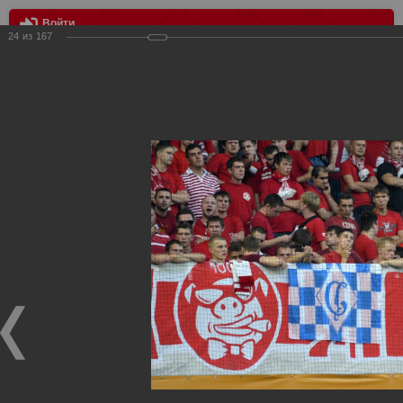
Войти
24
из
167
МЕНЮ
Динамо vs Спартак
Главная
>
Фотографии с матчей Спартака, Сборной
Росиии
>
Фотографии с выездных игр Спартака
>
Сезон
2012
>
Динамо vs Спартак
Уважаемые посетители нашего сайта!
Если у Вас есть фото с выездных игр Спартака,
высылайте нам на почту, мы обязательно разместим их
в этом разделе.
Динамо vs Спартак
06.08.2012