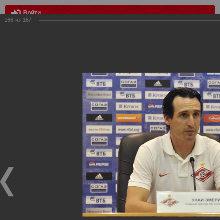
Войти
166
из
167
МЕНЮ
Динамо vs Спартак
Главная
>
Фотографии с матчей Спартака, Сборной
Росиии
>
Фотографии с выездных игр Спартака
>
Сезон
2012
>
Динамо vs Спартак
Уважаемые посетители нашего сайта!
Если у Вас есть фото с выездных игр Спартака,
высылайте нам на почту, мы обязательно разместим их
в этом разделе.
Динамо vs Спартак
06.08.2012