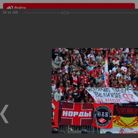
Войти
34
из
168
МЕНЮ
Зенит vs Спартак
Главная
>
Фотографии с матчей Спартака, Сборной
Росиии
>
Фотографии с выездных игр Спартака
>
Сезон
2012
>
Зенит vs Спартак
Уважаемые посетители нашего сайта!
Если у Вас есть фото с выездных игр Спартака,
высылайте нам на почту, мы обязательно разместим их
в этом разделе.
Зенит vs Спартак
11.08.2012