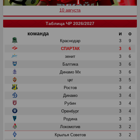
10 августа
Таблица ЧР 2026/2027
команда
и
о
Краснодар
3
9
СПАРТАК
3
6
зенит
3
6
Балтика
3
6
Динамо Мх
3
6
цкг
3
5
Ростов
3
4
Динамо
3
4
Рубин
3
4
Оренбург
3
4
Родина
3
3
Локомотив
3
2
Крылья Советов
3
2