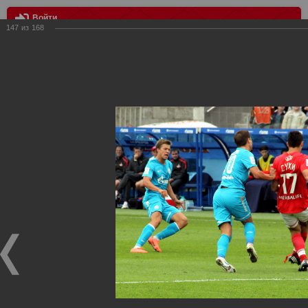
Войти
147
из
168
МЕНЮ
Зенит vs Спартак
Главная
>
Фотографии с матчей Спартака, Сборной
Росиии
>
Фотографии с выездных игр Спартака
>
Сезон
2012
>
Зенит vs Спартак
Уважаемые посетители нашего сайта!
Если у Вас есть фото с выездных игр Спартака,
высылайте нам на почту, мы обязательно разместим их
в этом разделе.
Зенит vs Спартак
11.08.2012