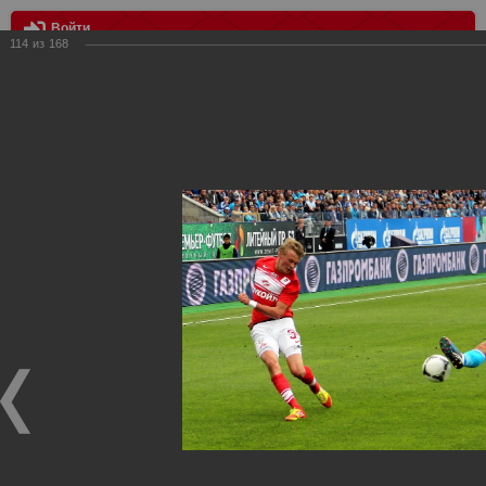
Войти
114
из
168
МЕНЮ
Зенит vs Спартак
Главная
>
Фотографии с матчей Спартака, Сборной
Росиии
>
Фотографии с выездных игр Спартака
>
Сезон
2012
>
Зенит vs Спартак
Уважаемые посетители нашего сайта!
Если у Вас есть фото с выездных игр Спартака,
высылайте нам на почту, мы обязательно разместим их
в этом разделе.
Зенит vs Спартак
11.08.2012