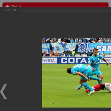
Войти
104
из
168
МЕНЮ
Зенит vs Спартак
Главная
>
Фотографии с матчей Спартака, Сборной
Росиии
>
Фотографии с выездных игр Спартака
>
Сезон
2012
>
Зенит vs Спартак
Уважаемые посетители нашего сайта!
Если у Вас есть фото с выездных игр Спартака,
высылайте нам на почту, мы обязательно разместим их
в этом разделе.
Зенит vs Спартак
11.08.2012