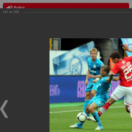
Войти
142
из
168
МЕНЮ
Зенит vs Спартак
Главная
>
Фотографии с матчей Спартака, Сборной
Росиии
>
Фотографии с выездных игр Спартака
>
Сезон
2012
>
Зенит vs Спартак
Уважаемые посетители нашего сайта!
Если у Вас есть фото с выездных игр Спартака,
высылайте нам на почту, мы обязательно разместим их
в этом разделе.
Зенит vs Спартак
11.08.2012