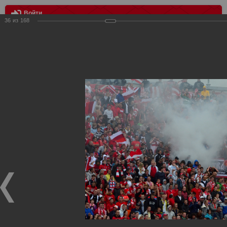
Войти
36
из
168
МЕНЮ
Зенит vs Спартак
Главная
>
Фотографии с матчей Спартака, Сборной
Росиии
>
Фотографии с выездных игр Спартака
>
Сезон
2012
>
Зенит vs Спартак
Уважаемые посетители нашего сайта!
Если у Вас есть фото с выездных игр Спартака,
высылайте нам на почту, мы обязательно разместим их
в этом разделе.
Зенит vs Спартак
11.08.2012