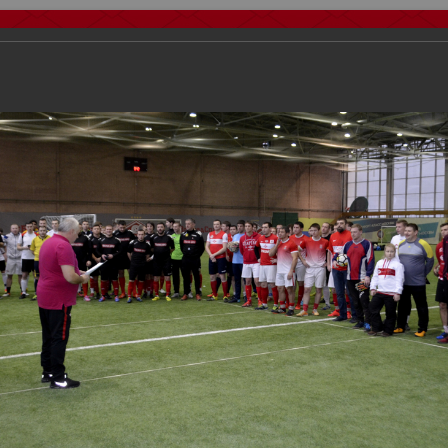
тчеты
Видео
Фанату
Стадионы
О футболе
КБ Форум
осиии
>
Награждения
>
Сезон 2018
>
III Розыгрыш Кубка Российског