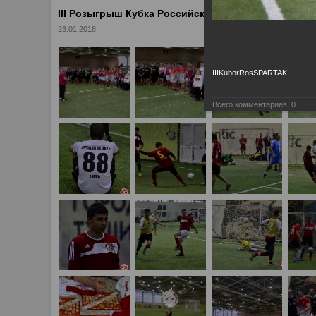
III Розыгрыш Кубка Российского "Спартака"
23.01.2018
IIIKuborRosSPARTAK
Всего комментариев:
0