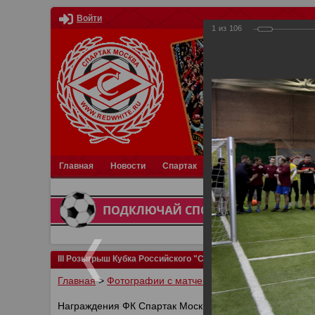
Войти
1
из
106
Главная
Новости
Спартак
Турниры
Фотки
О
III Розыгрыш Кубка Российского "Спартака"
Главная
>
Фотографии с матчей Спартака, Сборной Р
Награждения ФК Спартак Москва