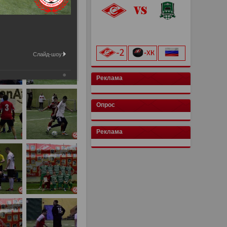
«Лукойл Арена»
начало матча в 20:00
Слайд-шоу:
Реклама
Опрос
Реклама