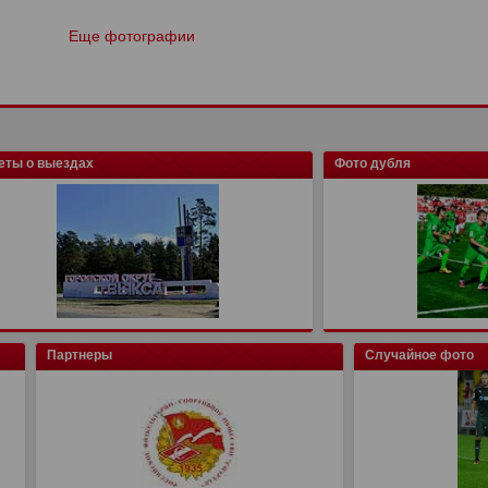
Еще фотографии
еты о выездах
Фото дубля
Партнеры
Случайное фото