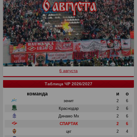
6 августа
Таблица ЧР 2026/2027
команда
и
о
зенит
2
6
Краснодар
2
6
Динамо Мх
2
6
СПАРТАК
2
6
цкг
2
4