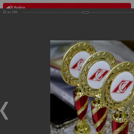
Войти
32
из
106
МЕНЮ
III Розыгрыш Кубка Российского "Спартака"
Главная
>
Фотографии с матчей Спартака, Сборной
Росиии
>
Награждения
>
Сезон 2018
>
III Розыгрыш Кубка
Российского "Спартака"
Награждения ФК Спартак Москва
III Розыгрыш Кубка Российского "Спартака"
23.01.2018