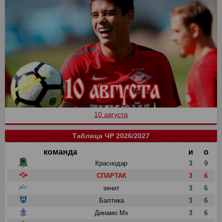
10 августа
Таблица ЧР 2026/2027
команда
и
о
Краснодар
3
9
СПАРТАК
3
6
зенит
3
6
Балтика
3
6
Динамо Мх
3
6