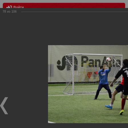
Войти
78
из
106
МЕНЮ
III Розыгрыш Кубка Российского "Спартака"
Главная
>
Фотографии с матчей Спартака, Сборной
Росиии
>
Награждения
>
Сезон 2018
>
III Розыгрыш Кубка
Российского "Спартака"
Награждения ФК Спартак Москва
III Розыгрыш Кубка Российского "Спартака"
23.01.2018