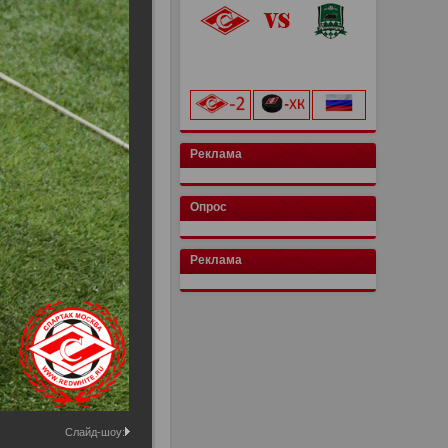
«Лукойл Арена»
начало матча в 20:00
Реклама
Опрос
Реклама
Слайд-шоу: