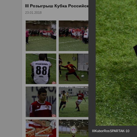
III Розыгрыш Кубка Российского "Спартака"
23.01.2018
IIIKuborRosSPARTAK-10