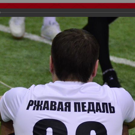
тчеты
Видео
Фанату
Стадионы
О футболе
КБ Форум
осиии
>
Награждения
>
Сезон 2018
>
III Розыгрыш Кубка Российског