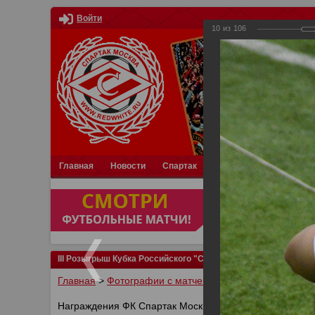
Войти
10
из
106
Главная
Новости
Спартак
Турниры
Фотки
О
III Розыгрыш Кубка Российского "Спартака"
Главная
>
Фотографии с матчей Спартака, Сборной Р
Награждения ФК Спартак Москва