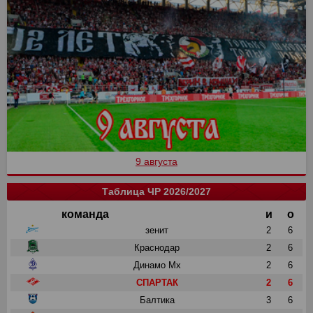
9 августа
Таблица ЧР 2026/2027
команда
и
о
зенит
2
6
Краснодар
2
6
Динамо Мх
2
6
СПАРТАК
2
6
Балтика
3
6