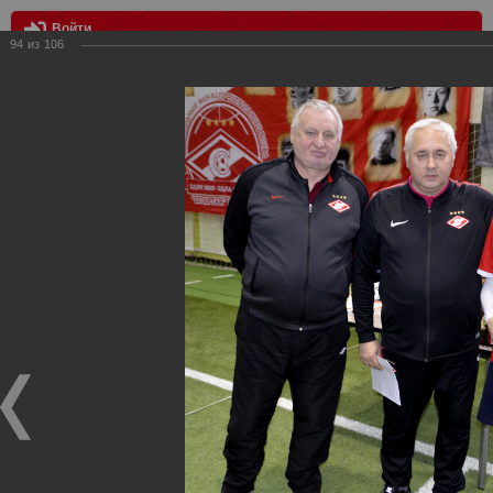
Войти
94
из
106
МЕНЮ
III Розыгрыш Кубка Российского "Спартака"
Главная
>
Фотографии с матчей Спартака, Сборной
Росиии
>
Награждения
>
Сезон 2018
>
III Розыгрыш Кубка
Российского "Спартака"
Награждения ФК Спартак Москва
III Розыгрыш Кубка Российского "Спартака"
23.01.2018