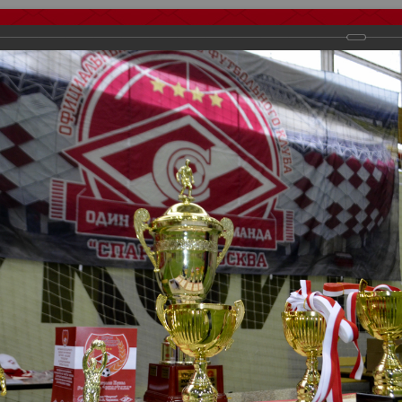
тчеты
Видео
Фанату
Стадионы
О футболе
КБ Форум
осиии
>
Награждения
>
Сезон 2018
>
III Розыгрыш Кубка Российског