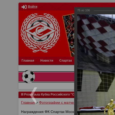
Войти
75
из
106
Главная
Новости
Спартак
Турниры
Фотки
О
III Розыгрыш Кубка Российского "Спартака"
Главная
>
Фотографии с матчей Спартака, Сборной Р
Награждения ФК Спартак Москва