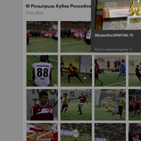
III Розыгрыш Кубка Российского "Спартака"
23.01.2018
IIIKuborRosSPARTAK-75
Всего комментариев:
0