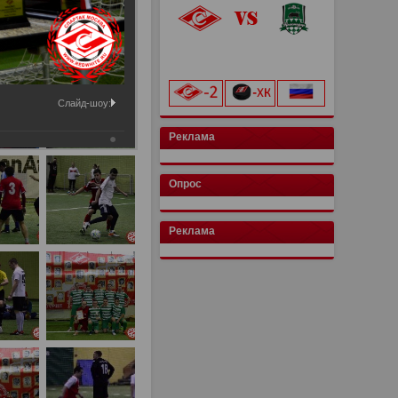
«Лукойл Арена»
начало матча в 20:00
Слайд-шоу:
Реклама
Опрос
Реклама