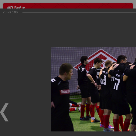
Войти
73
из
106
МЕНЮ
III Розыгрыш Кубка Российского "Спартака"
Главная
>
Фотографии с матчей Спартака, Сборной
Росиии
>
Награждения
>
Сезон 2018
>
III Розыгрыш Кубка
Российского "Спартака"
Награждения ФК Спартак Москва
III Розыгрыш Кубка Российского "Спартака"
23.01.2018