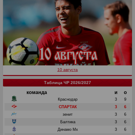
10 августа
Таблица ЧР 2026/2027
команда
и
о
Краснодар
3
9
СПАРТАК
3
6
зенит
3
6
Балтика
3
6
Динамо Мх
3
6