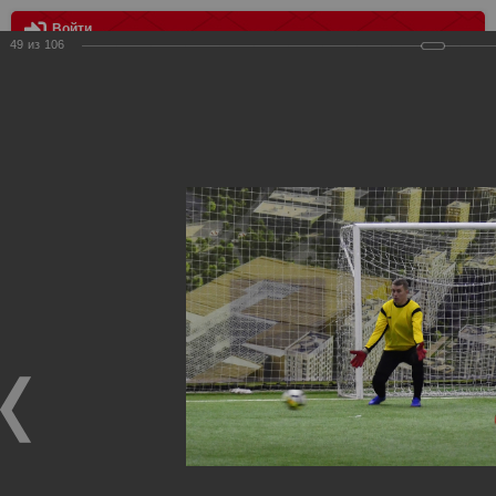
Войти
49
из
106
МЕНЮ
III Розыгрыш Кубка Российского "Спартака"
Главная
>
Фотографии с матчей Спартака, Сборной
Росиии
>
Награждения
>
Сезон 2018
>
III Розыгрыш Кубка
Российского "Спартака"
Награждения ФК Спартак Москва
III Розыгрыш Кубка Российского "Спартака"
23.01.2018