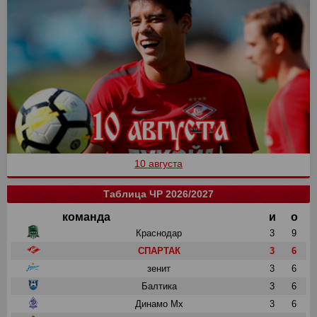
10 августа
Таблица ЧР 2026/2027
команда
и
о
Краснодар
3
9
СПАРТАК
3
6
зенит
3
6
Балтика
3
6
Динамо Мх
3
6