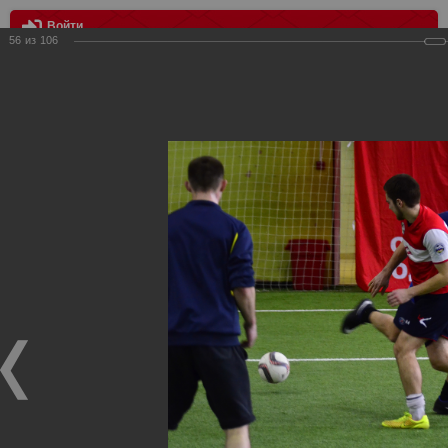
Войти
56
из
106
МЕНЮ
III Розыгрыш Кубка Российского "Спартака"
Главная
>
Фотографии с матчей Спартака, Сборной
Росиии
>
Награждения
>
Сезон 2018
>
III Розыгрыш Кубка
Российского "Спартака"
Награждения ФК Спартак Москва
III Розыгрыш Кубка Российского "Спартака"
23.01.2018