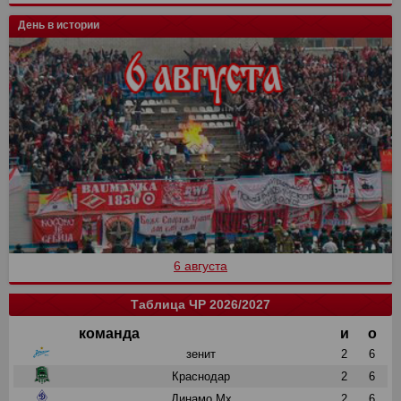
День в истории
6 августа
Таблица ЧР 2026/2027
команда
и
о
зенит
2
6
Краснодар
2
6
Динамо Мх
2
6