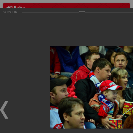
Войти
34
из
116
МЕНЮ
Локомотив vs Спартак 4:2
Главная
>
Фотографии с матчей Спартака, Сборной
Росиии
>
Сезон 2012-2013
>
Локомотив vs Спартак 4:2
Уважаемые посетители нашего сайта!
Если у Вас есть фото с хоккейных игр Спартака,
высылайте нам на почту, мы обязательно разместим их
в этом разделе.
Локомотив vs Спартак 4:2
21.09.2012