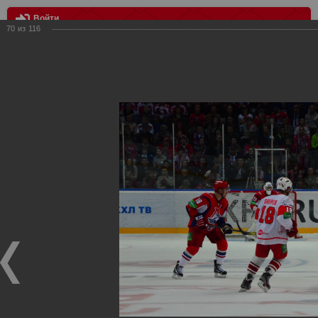
Войти
70
из
116
МЕНЮ
Локомотив vs Спартак 4:2
Главная
>
Фотографии с матчей Спартака, Сборной
Росиии
>
Сезон 2012-2013
>
Локомотив vs Спартак 4:2
Уважаемые посетители нашего сайта!
Если у Вас есть фото с хоккейных игр Спартака,
высылайте нам на почту, мы обязательно разместим их
в этом разделе.
Локомотив vs Спартак 4:2
21.09.2012