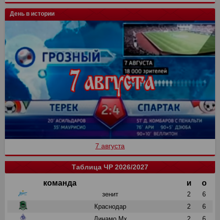
День в истории
7 августа
Таблица ЧР 2026/2027
команда
и
о
зенит
2
6
Краснодар
2
6
Динамо Мх
2
6