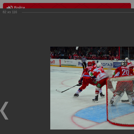
Войти
82
из
116
МЕНЮ
Локомотив vs Спартак 4:2
Главная
>
Фотографии с матчей Спартака, Сборной
Росиии
>
Сезон 2012-2013
>
Локомотив vs Спартак 4:2
Уважаемые посетители нашего сайта!
Если у Вас есть фото с хоккейных игр Спартака,
высылайте нам на почту, мы обязательно разместим их
в этом разделе.
Локомотив vs Спартак 4:2
21.09.2012