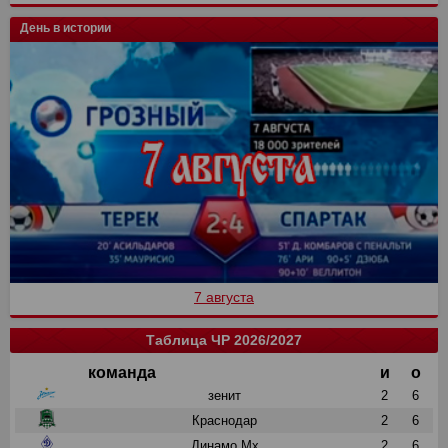
День в истории
7 августа
Таблица ЧР 2026/2027
команда
и
о
зенит
2
6
Краснодар
2
6
Динамо Мх
2
6