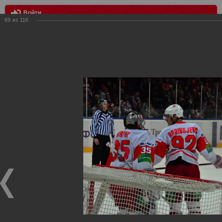
Войти
69
из
116
МЕНЮ
Локомотив vs Спартак 4:2
Главная
>
Фотографии с матчей Спартака, Сборной
Росиии
>
Сезон 2012-2013
>
Локомотив vs Спартак 4:2
Уважаемые посетители нашего сайта!
Если у Вас есть фото с хоккейных игр Спартака,
высылайте нам на почту, мы обязательно разместим их
в этом разделе.
Локомотив vs Спартак 4:2
21.09.2012