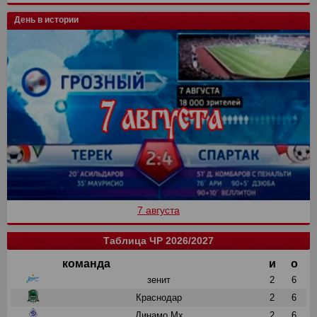
День в истории
7 августа
Таблица ЧР 2026/2027
команда
и
о
зенит
2
6
Краснодар
2
6
Динамо Мх
2
6