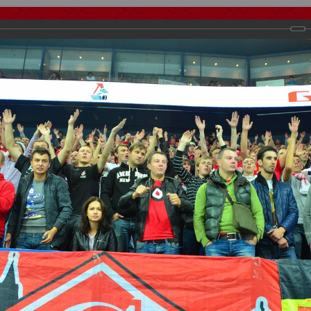
тчеты
Видео
Фанату
Стадионы
О футболе
КБ Форум
осиии
>
Сезон 2012-2013
>
Локомотив vs Спартак 4:2
важаемые посетители нашего сайта!