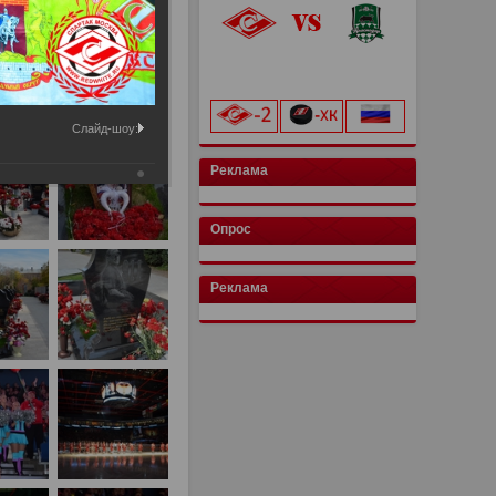
«Лукойл Арена»
начало матча в 20:00
Слайд-шоу:
Реклама
Опрос
Реклама