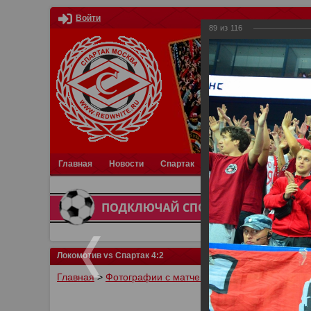
Войти
89
из
116
Главная
Новости
Спартак
Турниры
Фотки
О
Локомотив vs Спартак 4:2
Главная
>
Фотографии с матчей Спартака, Сборной Р
У