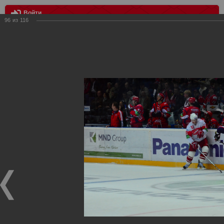
Войти
96
из
116
МЕНЮ
Локомотив vs Спартак 4:2
Главная
>
Фотографии с матчей Спартака, Сборной
Росиии
>
Сезон 2012-2013
>
Локомотив vs Спартак 4:2
Уважаемые посетители нашего сайта!
Если у Вас есть фото с хоккейных игр Спартака,
высылайте нам на почту, мы обязательно разместим их
в этом разделе.
Локомотив vs Спартак 4:2
21.09.2012