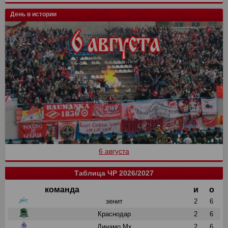
День в истории
6 августа
Таблица ЧР 2026/2027
команда
и
о
зенит
2
6
Краснодар
2
6
Динамо Мх
2
6